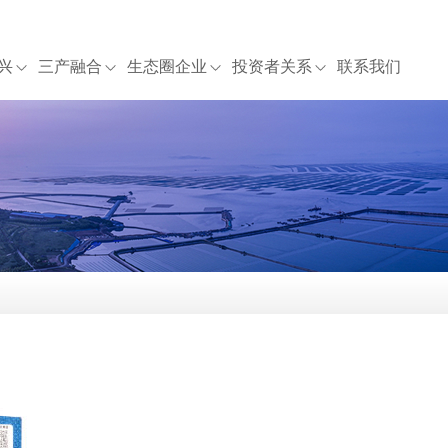
兴
三产融合
生态圈企业
投资者关系
联系我们