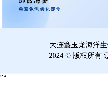
合
圈
资
联
企
者
系
大连鑫玉龙海洋生
业
关
我
2024 © 版权所有 
系
们
1234