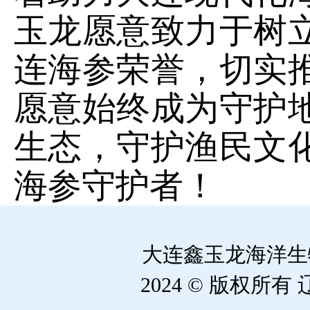
玉龙愿意致力于树
连海参荣誉，切实
愿意始终成为守护
生态，守护渔民文
海参守护者！
大连鑫玉龙海洋生
2024 © 版权所有 