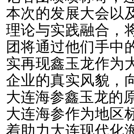
本次的发展大会以
理论与实践融合，
团将通过他们手中
实再现鑫玉龙作为
企业的真实风貌，
大连海参鑫玉龙的
大连海参作为地区
着助力大连现代化