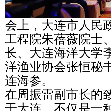
会上，大连市人民
工程院朱蓓薇院士
长、大连海洋大学
洋渔业协会张恒秘
连海参。
在周振雷副市长的
于大连，不仅是一